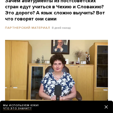
Зачем абитуриенты из постсоветских
стран едут учиться в Чехию и Словакию?
Это дорого? А язык сложно выучить? Вот
что говорят они сами
8 дней назад
ПАРТНЕРСКИЙ МАТЕРИАЛ
МЫ ИСПОЛЬЗУЕМ КУКИ!
ЧТО ЭТО ЗНАЧИТ?