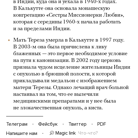
в Индии, куда она и уехала в 1940-х годах.
В Калькутте она основала монашескую
конгрегацию «Сестры Миссионерки Любви»,
которая с середины 1960-х начала работать
и за пределами Индии.
Мать Тереза умерла в Калькутте в 1997 году.
В 2003-м она была причислена к лику
блаженных — это первое необходимое условие
на пути к канонизации. В 2002 году церковь
признала чудом исцеление жительницы Индии
с опухолью в брюшной полости, к которой
прикладывали медальон с изображением
матери Терезы. Однако лечащий врач больной
настаивал на том, что ее вылечили
медицинскими препаратами и у нее была
не злокачественная опухоль, а киста.
Телеграм
Фейсбук
Твиттер
PDF
Magic link
Что-что?
Напишите нам