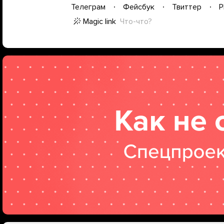
Телеграм
Фейсбук
Твиттер
P
Magic link
Что-что?