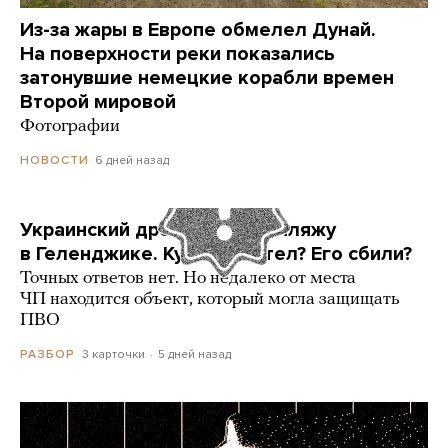
Из-за жары в Европе обмелел Дунай.
На поверхности реки показались
затонувшие немецкие корабли времен
Второй мировой
Фотографии
6 дней назад
НОВОСТИ
Украинский дрон попал по пляжу
в Геленджике. Куда он летел? Его сбили?
Точных ответов нет. Но недалеко от места
ЧП находится объект, который могла защищать
ПВО
3 карточки
5 дней назад
РАЗБОР