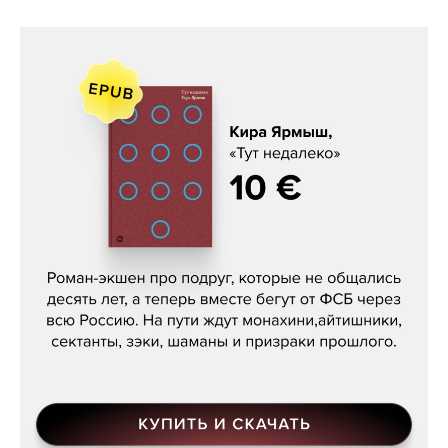
Кира Ярмыш, «Тут недалеко»