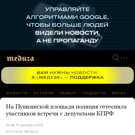
Перейти
к
материалам
НОВОСТИ
ИСТОРИИ
РАЗБОР
ПОДКАСТЫ
МАГАЗ
П
На Пушкинской площади полиция оттеснила
участников встречи с депутатами КПРФ
16:44, 15 декабря 2015
Источник:
Meduza