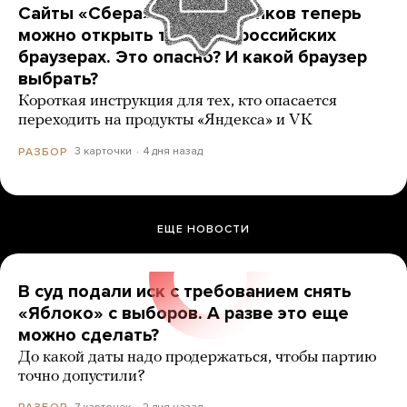
Сайты «Сбера» и других банков теперь
можно открыть только в российских
браузерах. Это опасно? И какой браузер
выбрать?
Короткая инструкция для тех, кто опасается
переходить на продукты «Яндекса» и VK
3 карточки
4 дня назад
РАЗБОР
ЕЩЕ НОВОСТИ
В суд подали иск с требованием снять
«Яблоко» с выборов. А разве это еще
можно сделать?
До какой даты надо продержаться, чтобы партию
точно допустили?
7 карточек
2 дня назад
РАЗБОР