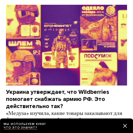
Украина утверждает, что Wildberries
помогает снабжать армию РФ. Это
действительно так?
«Медуза» изучила, какие товары заказывают для
фронта на маркетплейсах (спойлер: даже
МЫ ИСПОЛЬЗУЕМ КУКИ!
пластиковые мешки для тел погибших)
ЧТО ЭТО ЗНАЧИТ?