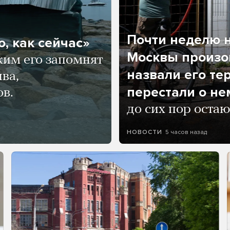
Почти неделю н
, как сейчас»
Москвы произош
ким его запомнят
назвали его те
ва,
перестали о не
ов.
до сих пор остаю
5 часов назад
НОВОСТИ