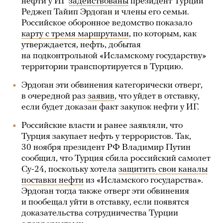
нефти у ИГ
задействованы
президент Турции
Реджеп Тайип Эрдоган и члены его семьи.
Российское оборонное ведомство показало
карту с тремя маршрутами
, по которым, как
утверждается, нефть, добытая
на подконтрольной «Исламскому государству»
территории транспортируется в Турцию.
Эрдоган эти обвинения категорически отверг,
в очередной раз
заявив
, что уйдет в отставку,
если будет доказан факт закупок нефти у ИГ.
Российские власти и ранее заявляли, что
Турция закупает нефть у террористов. Так,
30 ноября президент РФ Владимир Путин
сообщил, что Турция сбила российский самолет
Су-24, поскольку хотела
защитить свои каналы
поставки нефти
из «Исламского государства».
Эрдоган тогда также отверг эти обвинения
и пообещал уйти в отставку, если появятся
доказательства сотрудничества Турции