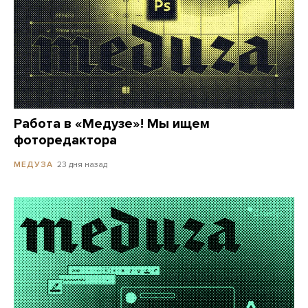
Работа в «Медузе»! Мы ищем
фоторедактора
23 дня назад
МЕДУЗА