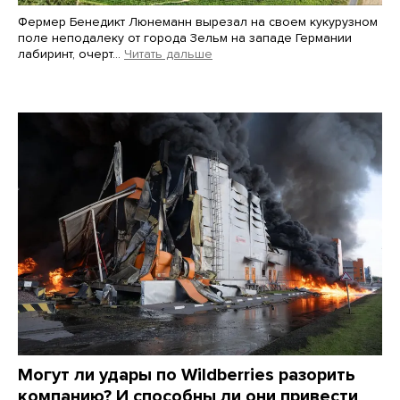
Фермер Бенедикт Люнеманн вырезал на своем кукурузном
поле неподалеку от города Зельм на западе Германии
лабиринт, очерт…
Читать дальше
Martin Meissner / AP / Scanpix / LETA
Могут ли удары по Wildberries разорить
компанию? И способны ли они привести