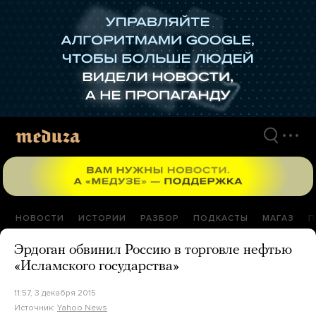
Перейти
к
материалам
НОВОСТИ
ИСТОРИИ
РАЗБОР
ПОДКАСТЫ
МАГАЗ
П
Эрдоган обвинил Россию в торговле нефтью
«Исламского государства»
11:57, 3 декабря 2015
Источник:
Yahoo News