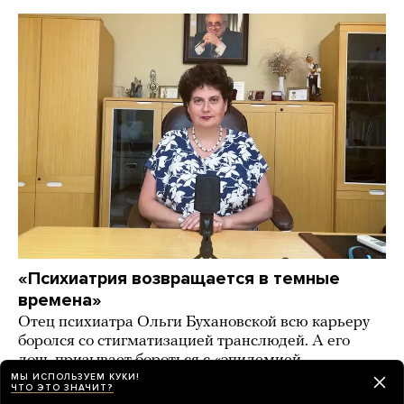
«Психиатрия возвращается в темные
времена»
Отец психиатра Ольги Бухановской всю карьеру
боролся со стигматизацией транслюдей. А его
дочь призывает бороться с «эпидемией
трансгендерности» в России
МЫ ИСПОЛЬЗУЕМ КУКИ!
ЧТО ЭТО ЗНАЧИТ?