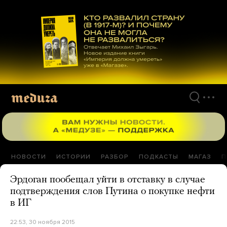
Перейти
к
материалам
НОВОСТИ
ИСТОРИИ
РАЗБОР
ПОДКАСТЫ
МАГАЗ
П
Эрдоган пообещал уйти в отставку в случае
подтверждения слов Путина о покупке нефти
в ИГ
22:53, 30 ноября 2015