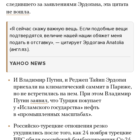
следившего за заявлениями Эрдогана, эта цитата
не вошла
.
«Я сейчас скажу важную вещь. Если подобные вещи
подтвердятся, величие нашей нации обяжет меня
подать в отставку», — цитирует Эрдогана Anatolia
(англ.яз.).
YAHOO NEWS
И Владимир Путин, и Реджеп Тайип Эрдоган
приехали на климатический саммит в Париже,
но не встретились на нем. При этом Владимир
Путин
заявил
, что Турция покупает
у «Исламского государства» нефть
в «промышленных масштабах».
Российско-турецкие отношения резко
ухудшились после того, как 24 ноября турецкие
ВВС сбили российский бомбардировщик Су-24.