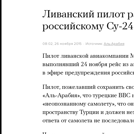
Ливанский пилот р
российскому Су-24
08:02, 26 ноября 2015
Источник:
Аль-Арабия
Пилот ливанской авиакомпании Mi
выполнявший 24 ноября рейс из а
в эфире предупреждения российск
Пилот, пожелавший сохранить сво
«Аль-Арабия», что турецкие ВВС
«неопознанному самолету», что о
пространству Турции и должен не
ответа от самолета не последовало