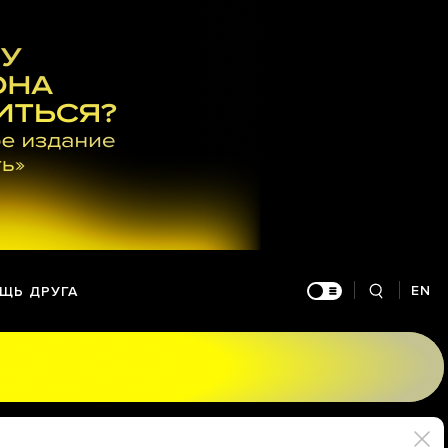
EN
ЩЬ ДРУГА