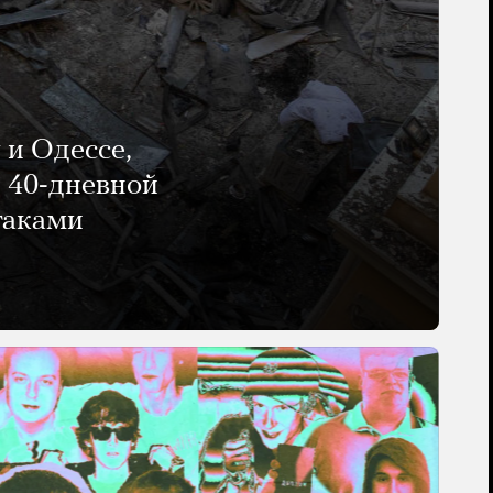
 и Одессе,
и 40-дневной
таками