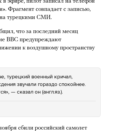
 в эфире, пилот записал на телефон
и». Фрагмент совпадает с записью,
ена турецкими СМИ.
бщил, что за последний месяц
кие ВВС предупреждают
лижении к воздушному пространству
че, турецкий военный кричал,
дения звучали гораздо спокойнее.
я», — сказал он (англ.яз.).
ноября сбили российский самолет