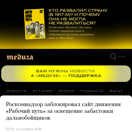
Перейти
к
материалам
НОВОСТИ
ИСТОРИИ
РАЗБОР
ПОДКАСТЫ
МАГАЗ
П
Роскомнадзор заблокировал сайт движения
«Рабочий путь» за освещение забастовки
дальнобойщиков
12:50, 21 ноября 2015