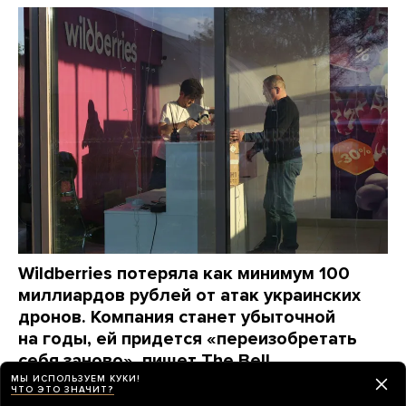
Wildberries потеряла как минимум 100
миллиардов рублей от атак украинских
дронов. Компания станет убыточной
на годы, ей придется «переизобретать
себя заново», пишет The Bell
МЫ ИСПОЛЬЗУЕМ КУКИ!
ЧТО ЭТО ЗНАЧИТ?
день назад
НОВОСТИ