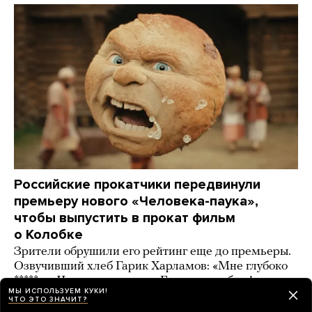
Российские прокатчики передвинули
премьеру нового «Человека-паука»,
чтобы выпустить в прокат фильм
о Колобке
Зрители обрушили его рейтинг еще до премьеры.
Озвучивший хлеб Гарик Харламов: «Мне глубоко
***** на Человека-паука, я Бэтмена люблю!»
МЫ ИСПОЛЬЗУЕМ КУКИ!
ЧТО ЭТО ЗНАЧИТ?
2 дня назад
ИСТОРИИ