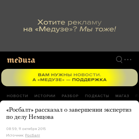
Перейти
к
материалам
НОВОСТИ
ИСТОРИИ
РАЗБОР
ПОДКАСТЫ
МАГАЗ
П
«Росбалт» рассказал о завершении экспертиз
по делу Немцова
08:59, 11 октября 2015
Источник:
Росбалт