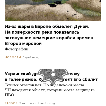
Из-за жары в Европе обмелел Дунай.
На поверхности реки показались
затонувшие немецкие корабли времен
Второй мировой
Фотографии
6 дней назад
НОВОСТИ
Украинский дрон попал по пляжу
в Геленджике. Куда он летел? Его сбили?
Точных ответов нет. Но недалеко от места
ЧП находится объект, который могла защищать
ПВО
3 карточки
5 дней назад
РАЗБОР