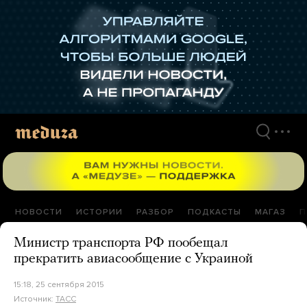
Перейти
к
материалам
НОВОСТИ
ИСТОРИИ
РАЗБОР
ПОДКАСТЫ
МАГАЗ
П
Министр транспорта РФ пообещал
прекратить авиасообщение с Украиной
15:18, 25 сентября 2015
Источник:
ТАСС