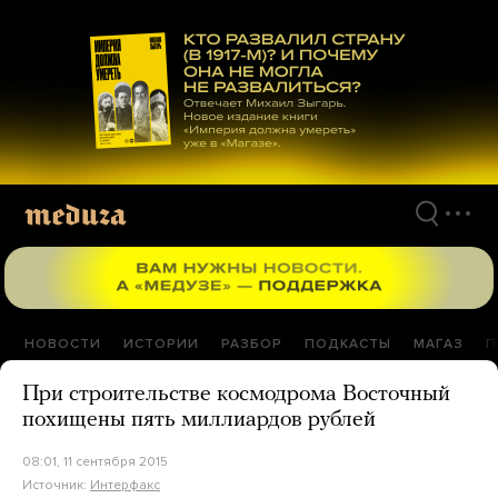
Перейти
к
материалам
НОВОСТИ
ИСТОРИИ
РАЗБОР
ПОДКАСТЫ
МАГАЗ
П
При строительстве космодрома Восточный
похищены пять миллиардов рублей
08:01, 11 сентября 2015
Источник:
Интерфакс