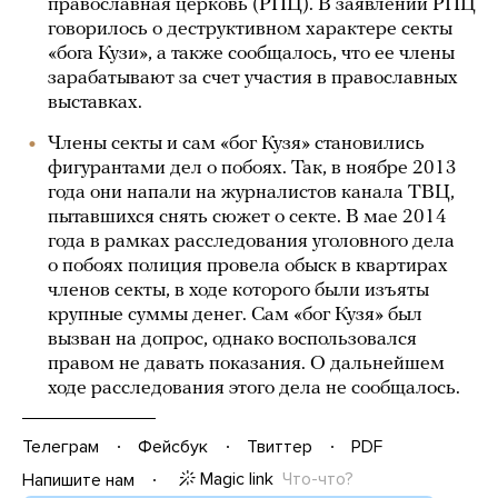
православная церковь (РПЦ). В заявлении РПЦ
говорилось о деструктивном характере секты
«бога Кузи», а также сообщалось, что ее члены
зарабатывают за счет участия в православных
выставках.
Члены секты и сам «бог Кузя» становились
фигурантами дел о побоях. Так, в ноябре 2013
года они напали на журналистов канала ТВЦ,
пытавшихся снять сюжет о секте. В мае 2014
года в рамках расследования уголовного дела
о побоях полиция провела обыск в квартирах
членов секты, в ходе которого были изъяты
крупные суммы денег. Сам «бог Кузя» был
вызван на допрос, однако воспользовался
правом не давать показания. О дальнейшем
ходе расследования этого дела не сообщалось.
Телеграм
Фейсбук
Твиттер
PDF
Magic link
Что-что?
Напишите нам