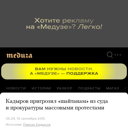
Перейти
к
материалам
НОВОСТИ
ИСТОРИИ
РАЗБОР
ПОДКАСТЫ
МАГАЗ
П
Кадыров пригрозил «шайтанам» из суда
и прокуратуры массовыми протестами
05:29, 10 сентября 2015
Источник:
Рамзан Кадыров