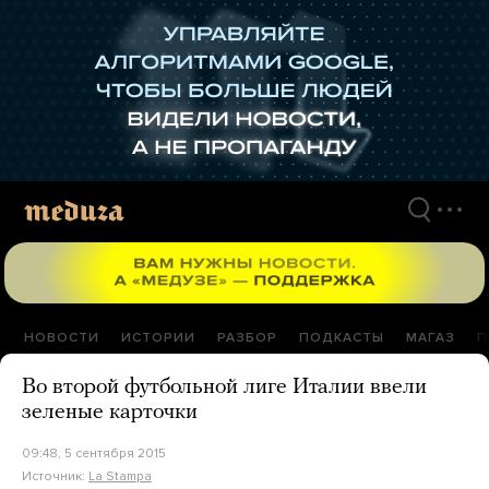
Перейти
к
материалам
НОВОСТИ
ИСТОРИИ
РАЗБОР
ПОДКАСТЫ
МАГАЗ
П
Во второй футбольной лиге Италии ввели
зеленые карточки
09:48, 5 сентября 2015
Источник:
La Stampa