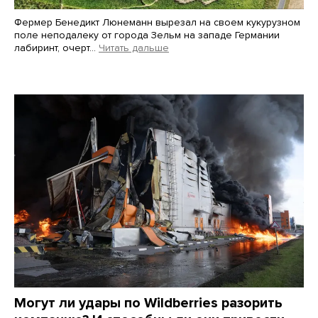
Фермер Бенедикт Люнеманн вырезал на своем кукурузном
поле неподалеку от города Зельм на западе Германии
лабиринт, очерт…
Читать дальше
Martin Meissner / AP / Scanpix / LETA
Могут ли удары по Wildberries разорить