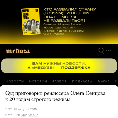
Перейти
к
материалам
НОВОСТИ
ИСТОРИИ
РАЗБОР
ПОДКАСТЫ
МАГАЗ
П
Суд приговорил режиссера Олега Сенцова
к 20 годам строгого режима
11:22, 25 августа 2015
Источник:
Медиазона