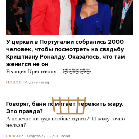
У церкви в Португалии собрались 2000
человек, чтобы посмотреть на свадьбу
Криштиану Роналду. Оказалось, что там
женится не он
Реакция Криштиану — 🤣🤣🤣🤣🤣
день назад
НОВОСТИ
Говорят, баня помогает пережить жару.
Это правда?
А полезно ли туда вообще ходить? И кому точно
нельзя?
9 карточек
2 дня назад
РАЗБОР