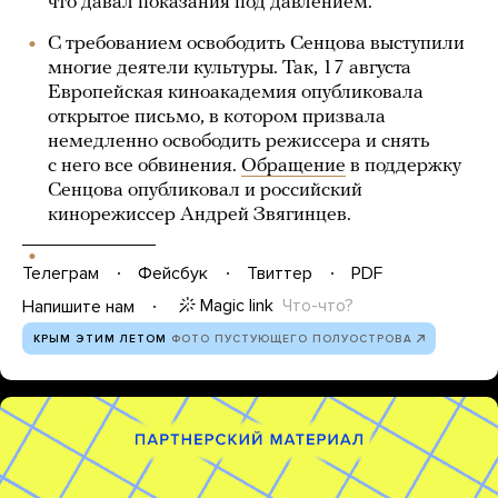
что давал показания под давлением.
С требованием освободить Сенцова выступили
многие деятели культуры. Так, 17 августа
Европейская киноакадемия опубликовала
открытое письмо, в котором призвала
немедленно освободить режиссера и снять
с него все обвинения.
О
бращение
в поддержку
Сенцова опубликовал и российский
кинорежиссер Андрей Звягинцев.
Телеграм
Фейсбук
Твиттер
PDF
Magic link
Что-что?
Напишите нам
КРЫМ ЭТИМ ЛЕТОМ
ФОТО ПУСТУЮЩЕГО ПОЛУОСТРОВА