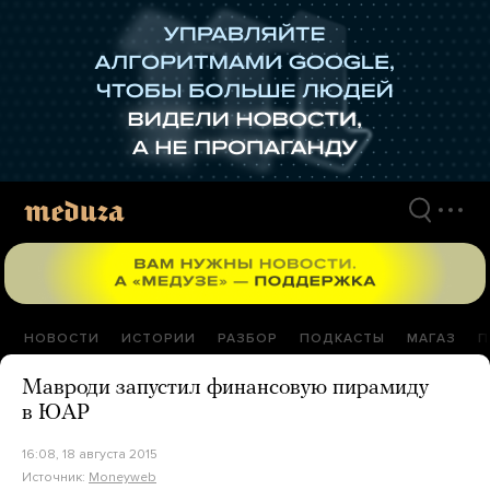
Перейти
к
материалам
НОВОСТИ
ИСТОРИИ
РАЗБОР
ПОДКАСТЫ
МАГАЗ
П
Мавроди запустил финансовую пирамиду
в ЮАР
16:08, 18 августа 2015
Источник:
Moneyweb