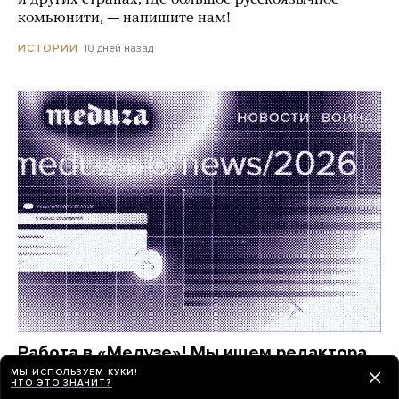
комьюнити, — напишите нам!
10 дней назад
ИСТОРИИ
Работа в «Медузе»! Мы ищем редактора
в отдел новостей
МЫ ИСПОЛЬЗУЕМ КУКИ!
ЧТО ЭТО ЗНАЧИТ?