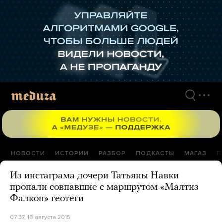
Перейти
к
материалам
НОВОСТИ
ИСТОРИИ
РАЗБОР
ПОДКАСТЫ
МАГАЗ
П
Из инстаграма дочери Татьяны Навки
пропали совпавшие с маршрутом «Малтиз
Фалкон» геотеги
07:37, 18 августа 2015