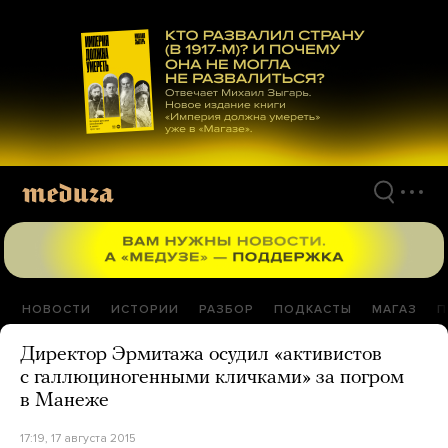
Перейти
к
материалам
НОВОСТИ
ИСТОРИИ
РАЗБОР
ПОДКАСТЫ
МАГАЗ
П
Директор Эрмитажа осудил «активистов
с галлюциногенными кличками» за погром
в Манеже
17:19, 17 августа 2015