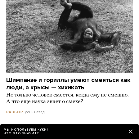
Шимпанзе и гориллы умеют смеяться как
люди, а крысы — хихикать
Но только человек смеется, когда ему не смешно.
А что еще наука знает о смехе?
день назад
РАЗБОР
МЫ ИСПОЛЬЗУЕМ КУКИ!
ЧТО ЭТО ЗНАЧИТ?