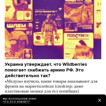
Украина утверждает, что Wildberries
помогает снабжать армию РФ. Это
действительно так?
«Медуза» изучила, какие товары заказывают для
фронта на маркетплейсах (спойлер: даже
пластиковые мешки для тел погибших)
МЫ ИСПОЛЬЗУЕМ КУКИ!
6 дней назад
ИСТОРИИ
ЧТО ЭТО ЗНАЧИТ?