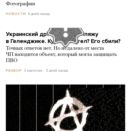
Фотографии
6 дней назад
НОВОСТИ
Украинский дрон попал по пляжу
в Геленджике. Куда он летел? Его сбили?
Точных ответов нет. Но недалеко от места
ЧП находится объект, который могла защищать
ПВО
3 карточки
5 дней назад
РАЗБОР