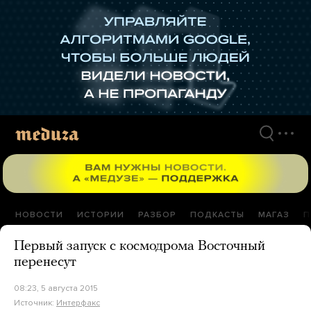
Перейти
к
материалам
НОВОСТИ
ИСТОРИИ
РАЗБОР
ПОДКАСТЫ
МАГАЗ
П
Первый запуск с космодрома Восточный
перенесут
08:23, 5 августа 2015
Источник:
Интерфакс