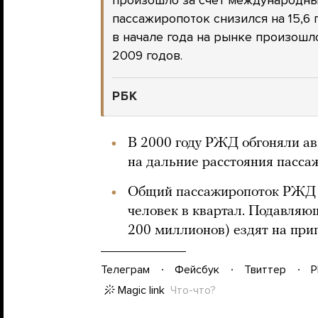
произошло за счет международны
пассажиропоток снизился на 15,6
в начале года на рынке произош
2009 годов.
РБК
В 2000 году РЖД обгоняли а
на дальние расстояния пассаж
Общий пассажиропоток РЖД с
человек в квартал. Подавляю
200 миллионов) ездят на при
Телеграм
Фейсбук
Твиттер
P
Magic link
Что-что?