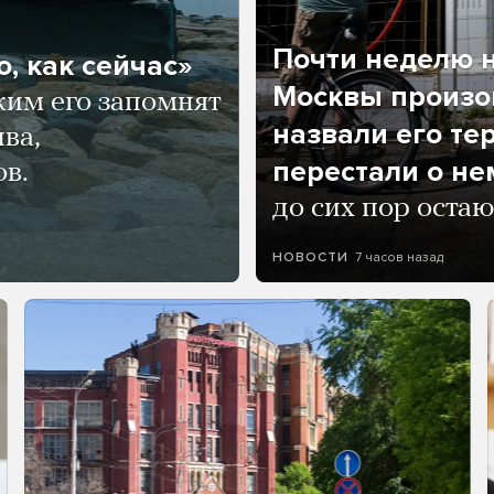
Почти неделю н
, как сейчас»
Москвы произош
ким его запомнят
назвали его те
ва,
перестали о не
ов.
до сих пор остаю
7 часов назад
НОВОСТИ