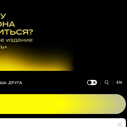
EN
ЩЬ ДРУГА