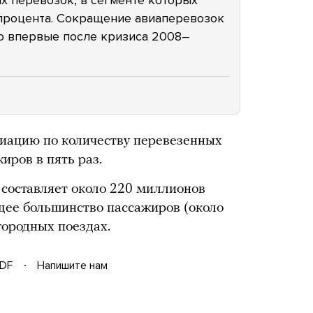
х перевозок, в сегменте которых
 процента. Сокращение авиаперевозок
ло впервые после кризиса 2008–
виацию по количеству перевезенных
иров в пять раз.
оставляет около 220 миллионов
щее большинство пассажиров (около
городных поездах.
DF
Напишите нам