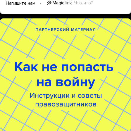
Magic link
Что-что?
Напишите нам