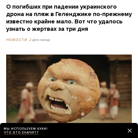
О погибших при падении украинского
дрона на пляж в Геленджике по-прежнему
известно крайне мало. Вот что удалось
узнать о жертвах за три дня
2 дня назад
НОВОСТИ
МЫ ИСПОЛЬЗУЕМ КУКИ!
ЧТО ЭТО ЗНАЧИТ?
Российские прокатчики передвинули