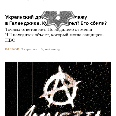
Украинский дрон попал по пляжу
в Геленджике. Куда он летел? Его сбили?
Точных ответов нет. Но недалеко от места
ЧП находится объект, который могла защищать
ПВО
3 карточки
5 дней назад
РАЗБОР