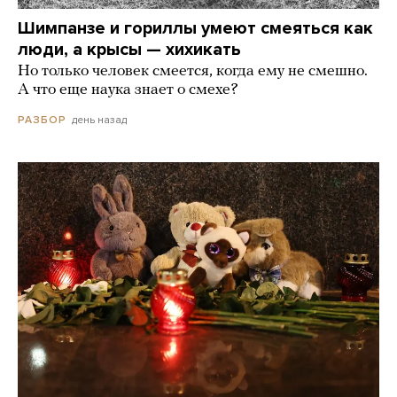
Шимпанзе и гориллы умеют смеяться как
люди, а крысы — хихикать
Но только человек смеется, когда ему не смешно.
А что еще наука знает о смехе?
день назад
РАЗБОР