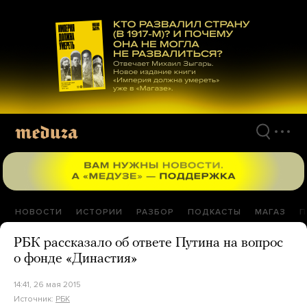
Перейти
к
материалам
НОВОСТИ
ИСТОРИИ
РАЗБОР
ПОДКАСТЫ
МАГАЗ
П
РБК рассказало об ответе Путина на вопрос
о фонде «Династия»
14:41, 26 мая 2015
Источник:
РБК