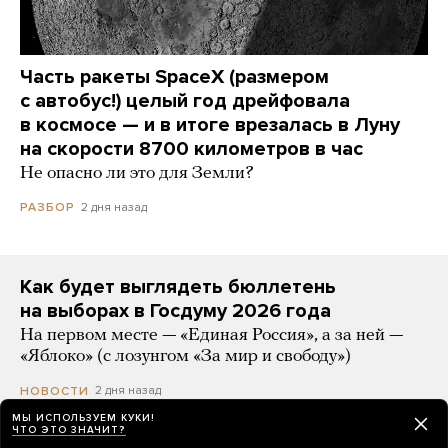
Часть ракеты SpaceX (размером
с автобус!) целый год дрейфовала
в космосе — и в итоге врезалась в Луну
на скорости 8700 километров в час
Не опасно ли это для Земли?
2 дня назад
РАЗБОР
Как будет выглядеть бюллетень
на выборах в Госдуму 2026 года
На первом месте — «Единая Россия», а за ней —
«Яблоко» (с лозунгом «За мир и свободу»)
2 дня назад
НОВОСТИ
МЫ ИСПОЛЬЗУЕМ КУКИ!
ЧТО ЭТО ЗНАЧИТ?