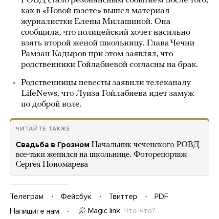
РОВД стало резонансным событием после того,
как в «Новой газете» вышел материал
журналистки Елены Милашиной. Она
сообщила, что полицейский хочет насильно
взять второй женой школьницу. Глава Чечни
Рамзан Кадыров при этом заявлял, что
родственники Гойлабиевой согласны на брак.
Родственницы невесты заявили телеканалу
LifeNews, что Луиза Гойлабиева идет замуж
по доброй воле.
ЧИТАЙТЕ ТАКЖЕ
Свадьба в Грозном
Начальник чеченского РОВД
все-таки женился на школьнице. Фоторепортаж
Сергея Пономарева
Телеграм
Фейсбук
Твиттер
PDF
Magic link
Что-что?
Напишите нам