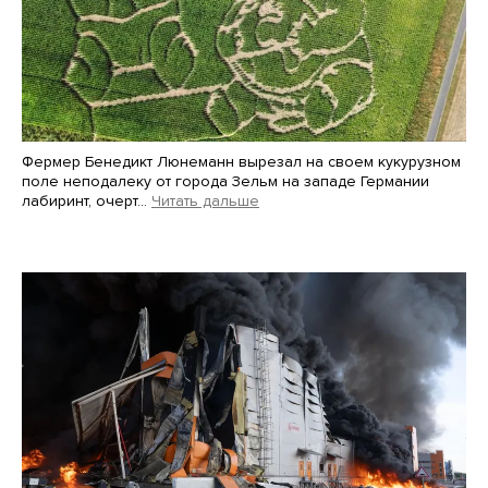
Фермер Бенедикт Люнеманн вырезал на своем кукурузном
поле неподалеку от города Зельм на западе Германии
лабиринт, очерт…
Читать дальше
Martin Meissner / AP / Scanpix / LETA