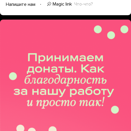
Magic link
Что-что?
Напишите нам