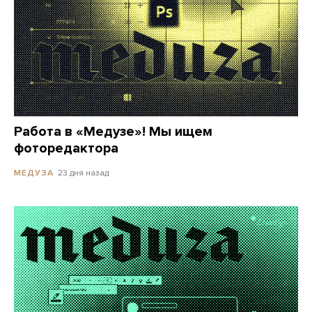
Работа в «Медузе»! Мы ищем
фоторедактора
23 дня назад
МЕДУЗА