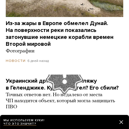
Из-за жары в Европе обмелел Дунай.
На поверхности реки показались
затонувшие немецкие корабли времен
Второй мировой
Фотографии
6 дней назад
НОВОСТИ
Украинский дрон попал по пляжу
в Геленджике. Куда он летел? Его сбили?
Точных ответов нет. Но недалеко от места
ЧП находится объект, который могла защищать
ПВО
3 карточки
6 дней назад
РАЗБОР
МЫ ИСПОЛЬЗУЕМ КУКИ!
ЧТО ЭТО ЗНАЧИТ?