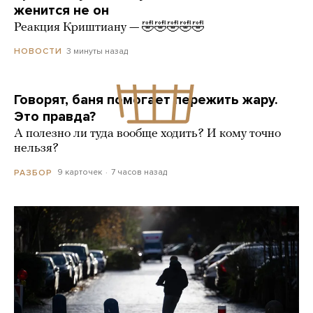
женится не он
Реакция Криштиану — 🤣🤣🤣🤣🤣
3 минуты назад
НОВОСТИ
Говорят, баня помогает пережить жару.
Это правда?
А полезно ли туда вообще ходить? И кому точно
нельзя?
9 карточек
7 часов назад
РАЗБОР