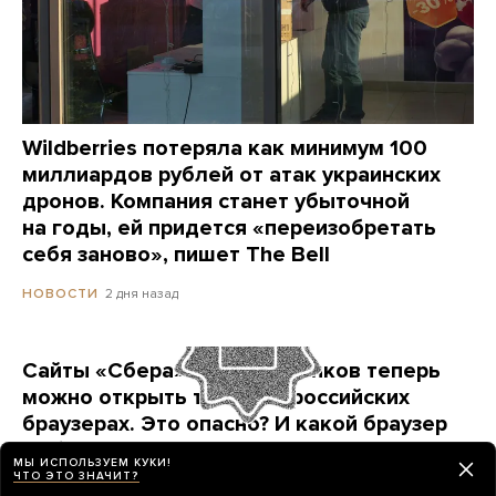
Wildberries потеряла как минимум 100
миллиардов рублей от атак украинских
дронов. Компания станет убыточной
на годы, ей придется «переизобретать
себя заново», пишет The Bell
2 дня назад
НОВОСТИ
Сайты «Сбера» и других банков теперь
можно открыть только в российских
браузерах. Это опасно? И какой браузер
выбрать?
МЫ ИСПОЛЬЗУЕМ КУКИ!
Короткая инструкция для тех, кто опасается
ЧТО ЭТО ЗНАЧИТ?