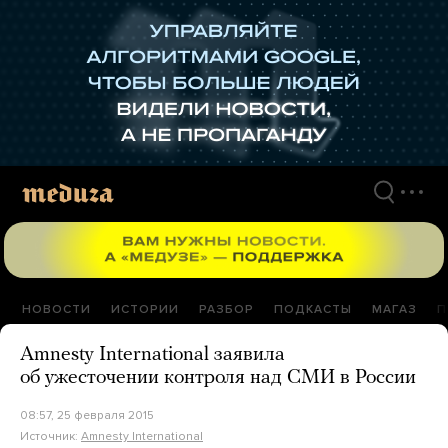
Перейти
к
материалам
НОВОСТИ
ИСТОРИИ
РАЗБОР
ПОДКАСТЫ
МАГАЗ
П
Amnesty International заявила
об ужесточении контроля над СМИ в России
08:57, 25 февраля 2015
Источник:
Amnesty International