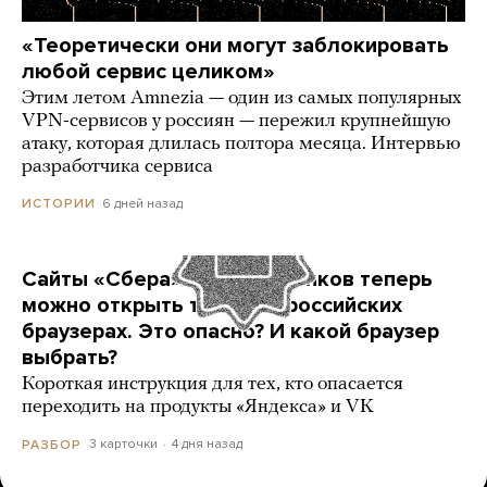
«Теоретически они могут заблокировать
любой сервис целиком»
Этим летом Amnezia — один из самых популярных
VPN-сервисов у россиян — пережил крупнейшую
атаку, которая длилась полтора месяца. Интервью
разработчика сервиса
6 дней назад
ИСТОРИИ
Сайты «Сбера» и других банков теперь
можно открыть только в российских
браузерах. Это опасно? И какой браузер
выбрать?
Короткая инструкция для тех, кто опасается
переходить на продукты «Яндекса» и VK
3 карточки
4 дня назад
РАЗБОР