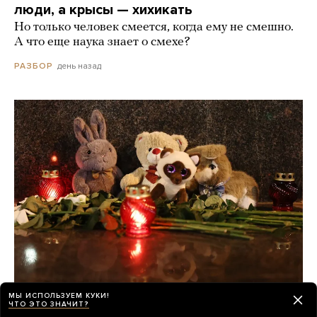
люди, а крысы — хихикать
Но только человек смеется, когда ему не смешно.
А что еще наука знает о смехе?
день назад
РАЗБОР
МЫ ИСПОЛЬЗУЕМ КУКИ!
О погибших при падении украинского
ЧТО ЭТО ЗНАЧИТ?