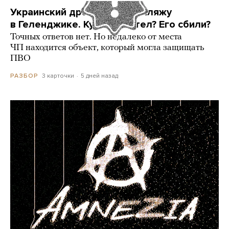
Украинский дрон попал по пляжу
в Геленджике. Куда он летел? Его сбили?
Точных ответов нет. Но недалеко от места
ЧП находится объект, который могла защищать
ПВО
3 карточки
5 дней назад
РАЗБОР