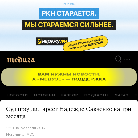
Перейти
к
материалам
НОВОСТИ
ИСТОРИИ
РАЗБОР
ПОДКАСТЫ
МАГАЗ
П
Суд продлил арест Надежде Савченко на три
месяца
14:18, 10 февраля 2015
Источник:
ТАСС