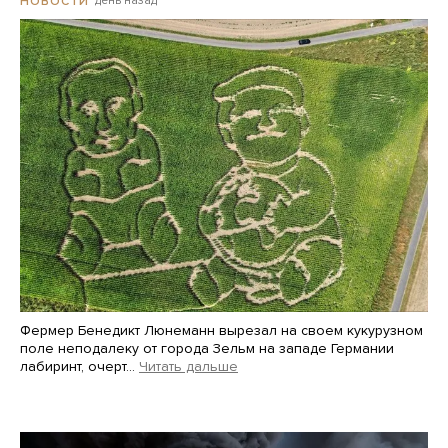
день назад
НОВОСТИ
Фермер Бенедикт Люнеманн вырезал на своем кукурузном
поле неподалеку от города Зельм на западе Германии
лабиринт, очерт…
Читать дальше
Martin Meissner / AP / Scanpix / LETA