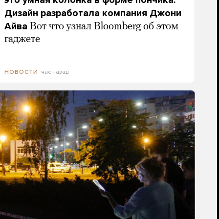
это умная колонка в форме пончика.
Дизайн разработала компания Джони
Айва
Вот что узнал Bloomberg об этом
гаджете
час назад
НОВОСТИ