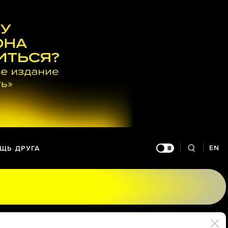
EN
ЩЬ ДРУГА