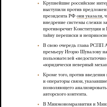
Крупнейшие российские инте
выступили против предложенн
президента РФ
они указали
, 
внедрение системы слежки за
противоречит Конституции и 
тайну переписки и неприкосн
В свою очередь глава РСПП 
премьеру Игорю Шувалову наз
пользователей «недостаточн
«юридически неверный механ
Кроме того, против введения
и операторы связи, указавшие
позволяющего анализировать
авторского контента.
В Минэкономразвития и Минк