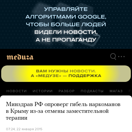
Перейти
к
материалам
НОВОСТИ
ИСТОРИИ
РАЗБОР
ПОДКАСТЫ
МАГАЗ
П
Минздрав РФ опроверг гибель наркоманов
в Крыму из-за отмены заместительной
терапии
07:24, 22 января 2015