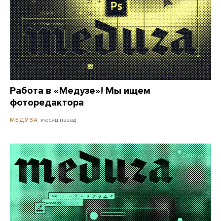
Работа в «Медузе»! Мы ищем
фоторедактора
месяц назад
МЕДУЗА