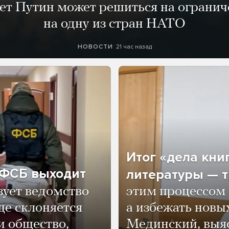
лет Путин может решиться на огранич
на одну из стран НАТО
21 час назад
НОВОСТИ
Итог «дела кни
о ФСБ выходит
литературы — т
зует ведомство
этим процессом 
ще склоняется
а избежать нов
и общество,
Мединский, выяс