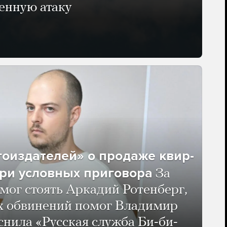
енную атаку
гоиздателей» о продаже квир-
ри условных приговора
За
мог стоять Аркадий Ротенберг,
ых обвинений помог Владимир
нила «Русская служба Би-би-