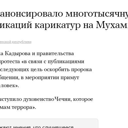
 анонсировало многотысячн
ликаций карикатур на Муха
енской республики
на Кадырова и правительства
ротеста «в связи с публикациями
следующих цель оскорбить пророка
общении, в мероприятии примут
еловек».
ступило духовенство Чечни, которое
мам террора».
жают мнения, что случившееся