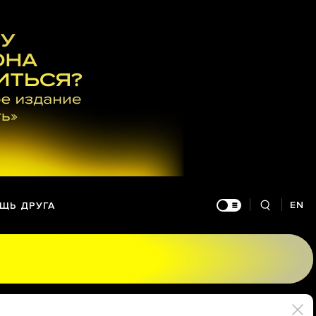
EN
ЩЬ ДРУГА