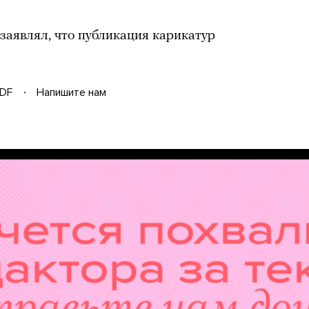
заявлял, что публикация карикатур
DF
Напишите нам