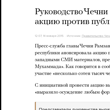
Руководство Чечни
акцию против пуб
12:07, 14 января 2015
Источник:
Правительство Чеч
Пресс-служба главы Чечни Рамза
республики анонсировала акцию п
западными СМИ материалов, пре
Мухаммада». Как говорится в со
участие «несколько сотен тысяч ч
С инициативой провести акцию вы
«выразило осуждение любым фор
Представители духовенства выра