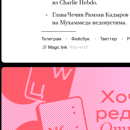
из Charlie Hebdo.
Глава Чечни Рамзан Кадыров 
на Мухаммеда недопустима.
Телеграм
Фейсбук
Твиттер
P
Magic link
Что-что?