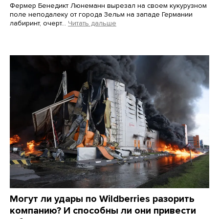
Фермер Бенедикт Люнеманн вырезал на своем кукурузном
поле неподалеку от города Зельм на западе Германии
лабиринт, очерт…
Читать дальше
Martin Meissner / AP / Scanpix / LETA
Могут ли удары по Wildberries разорить
компанию? И способны ли они привести