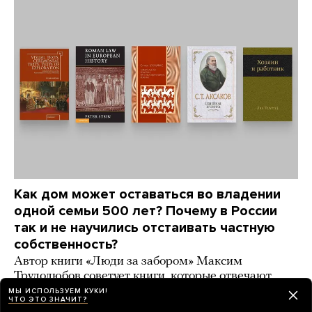
Как дом может оставаться во владении
одной семьи 500 лет? Почему в России
так и не научились отстаивать частную
собственность?
Автор книги «Люди за забором» Максим
Трудолюбов советует книги, которые отвечают
на эти вопросы
МЫ ИСПОЛЬЗУЕМ КУКИ!
ЧТО ЭТО ЗНАЧИТ?