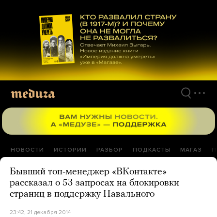
Перейти
к
материалам
НОВОСТИ
ИСТОРИИ
РАЗБОР
ПОДКАСТЫ
МАГАЗ
П
Бывший топ-менеджер «ВКонтакте»
рассказал о 53 запросах на блокировки
страниц в поддержку Навального
23:42, 21 декабря 2014