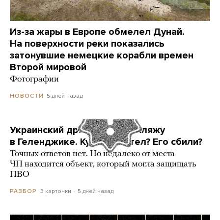
Из-за жары в Европе обмелел Дунай.
На поверхности реки показались
затонувшие немецкие корабли времен
Второй мировой
Фотографии
5 дней назад
НОВОСТИ
Украинский дрон попал по пляжу
в Геленджике. Куда он летел? Его сбили?
Точных ответов нет. Но недалеко от места
ЧП находится объект, который могла защищать
ПВО
3 карточки
5 дней назад
РАЗБОР