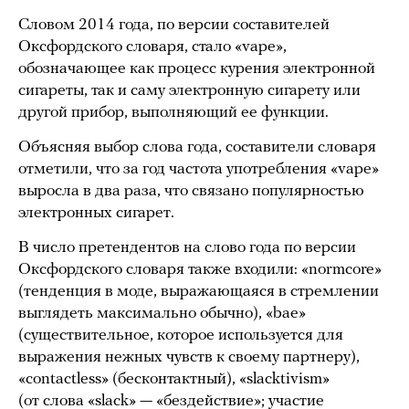
Словом 2014 года, по версии составителей
Оксфордского словаря, стало «vape»,
обозначающее как процесс курения электронной
сигареты, так и саму электронную сигарету или
другой прибор, выполняющий ее функции.
Объясняя выбор слова года, составители словаря
отметили, что за год частота употребления «vape»
выросла в два раза, что связано популярностью
электронных сигарет.
В число претендентов на слово года по версии
Оксфордского словаря также входили: «normcore»
(тенденция в моде, выражающаяся в стремлении
выглядеть максимально обычно), «bae»
(существительное, которое используется для
выражения нежных чувств к своему партнеру),
«contactless» (бесконтактный), «slacktivism»
(от слова «slack» — «бездействие»; участие