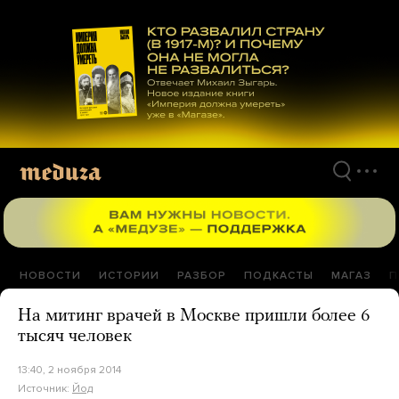
Перейти
к
материалам
НОВОСТИ
ИСТОРИИ
РАЗБОР
ПОДКАСТЫ
МАГАЗ
П
На митинг врачей в Москве пришли более 6
тысяч человек
13:40, 2 ноября 2014
Источник:
Йод