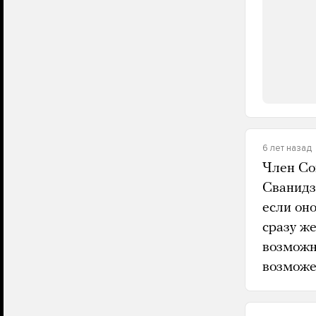
6 лет назад
Член Со
Сванидз
если он
сразу же
возможн
возможе