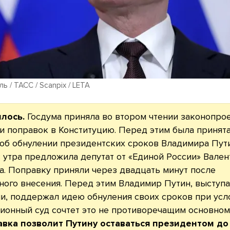
ь / ТАСС / Scanpix / LETA
илось.
Госдума приняла во втором чтении законопро
и поправок в Конституцию. Перед этим была принят
об обнулении президентских сроков Владимира Пути
 утра предложила депутат от «Единой России» Вален
. Поправку приняли через двадцать минут после
ого внесения. Перед этим Владимир Путин, выступ
и, поддержал идею обнуления своих сроков при усло
ионный суд сочтет это не противоречащим основному
авка позволит Путину оставаться президентом до