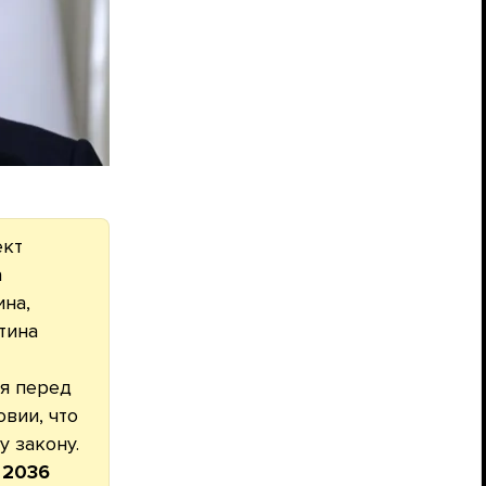
ект
а
на,
тина
ая перед
вии, что
 закону.
 2036