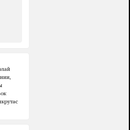
олай
нии,
ы
вок
ыкрутас