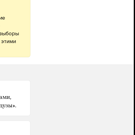
ие
р
 выборы
 этими
ами,
дузы».