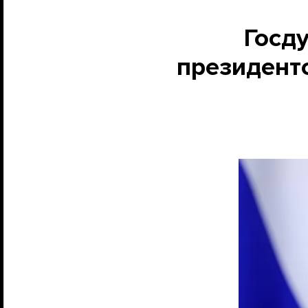
Госд
президенто