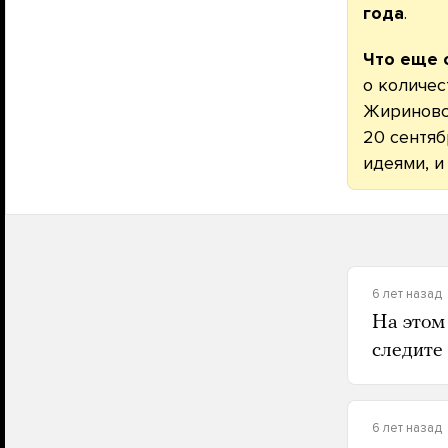
года
.
Что еще 
о количес
Жириновс
20 сентяб
идеями, и
6 лет назад
На этом
следите
6 лет назад