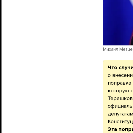
Михаил Метцел
Что случ
о внесени
поправка 
которую с
Терешкова
официальн
депутатам
Конституц
Эта попр