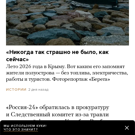
«Никогда так страшно не было, как
сейчас»
Лето 2026 года в Крыму. Вот каким его запомнят
жители полуострова — без топлива, электричества,
работы и туристов. Фоторепортаж «Берега»
2 дня назад
ИСТОРИИ
«Россия-24» обратилась в прокуратуру
и Следственный комитет из-за травли
создателей фильма о Колобке. Возбуждено
МЫ ИСПОЛЬЗУЕМ КУКИ!
дело
ЧТО ЭТО ЗНАЧИТ?