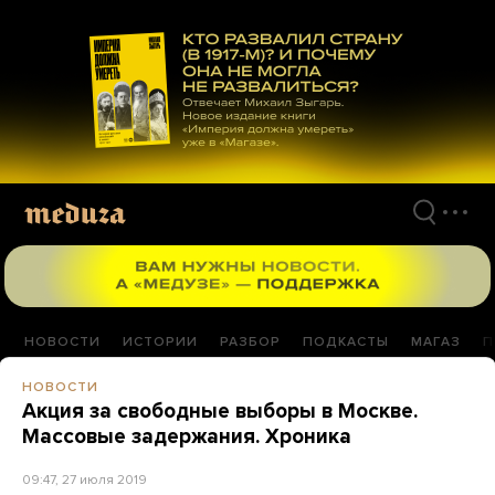
Перейти
к
материалам
НОВОСТИ
ИСТОРИИ
РАЗБОР
ПОДКАСТЫ
МАГАЗ
П
НОВОСТИ
Акция за свободные выборы в Москве.
Массовые задержания. Хроника
09:47, 27 июля 2019