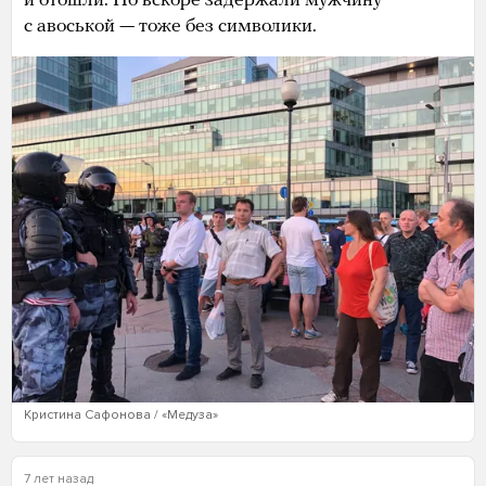
и отошли. Но вскоре задержали мужчину
с авоськой — тоже без символики.
Кристина Сафонова / «Медуза»
7 лет назад