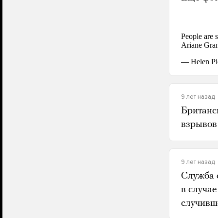
9 лет назад
Британс
взрывов
9 лет назад
Служба 
в случае
случивш