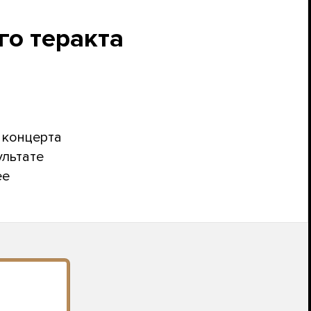
го теракта
 концерта
ультате
ее