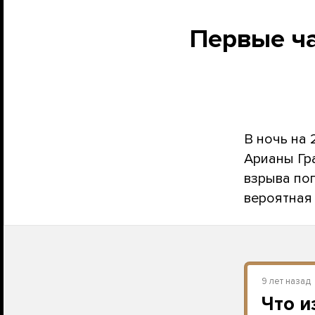
Первые ча
В ночь на
Арианы Гр
взрыва пог
вероятная 
9 лет назад
Что и