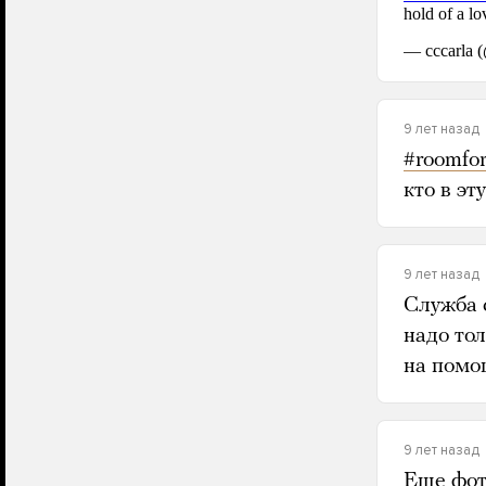
9 лет назад
#roomfo
кто в эт
9 лет назад
Служба 
надо то
на помо
9 лет назад
Еще фот