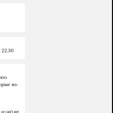
 22.30
что
орые из-