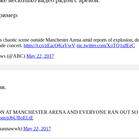
кже несколько видео рядом с ареной.
пример:
ри.