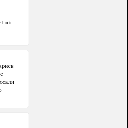
ариев
се
росали
о