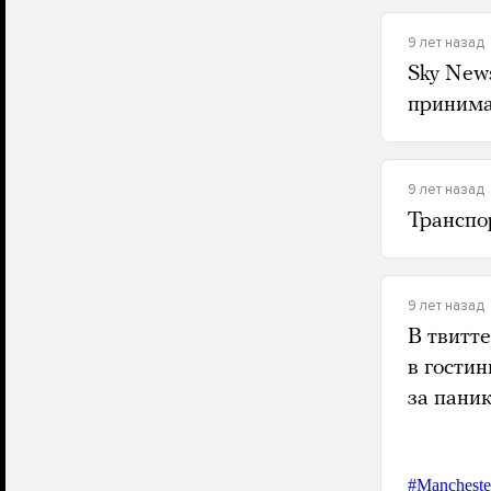
9 лет назад
Sky New
принима
9 лет назад
Транспо
9 лет назад
В твитте
в гостин
за пани