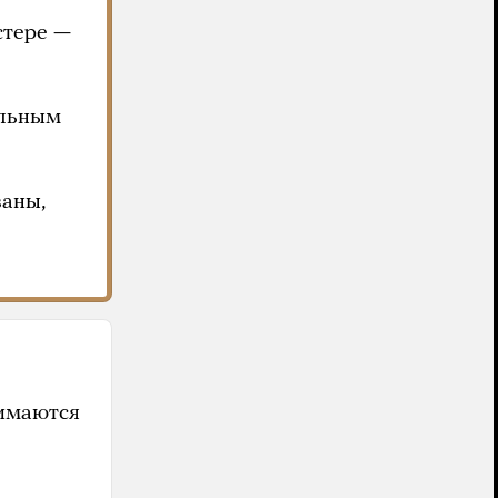
стере —
альным
ваны,
нимаются