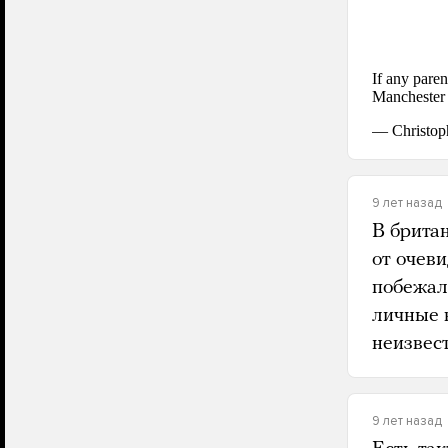
9 лет назад
В брита
от очеви
побежал
личные 
неизвес
9 лет назад