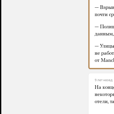
— Взрыв
почти с
— Полиц
данным,
— Улицы
не рабо
от Manc
9 лет назад
На конц
некотор
отели, 