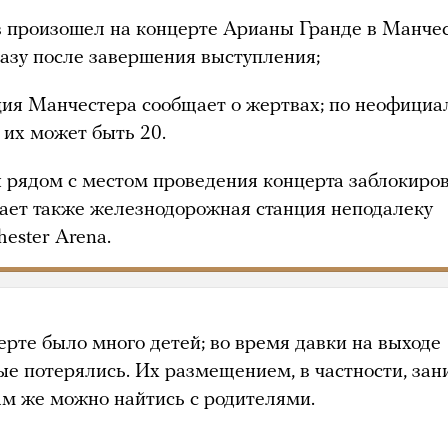
 произошел на концерте Арианы Гранде в Манче
разу после завершения выступления;
ия Манчестера сообщает о жертвах; по неофици
 их может быть 20.
 рядом с местом проведения концерта заблокиро
тает также железнодорожная станция неподалеку
hester Arena.
ерте было много детей; во время давки на выходе
ые потерялись. Их размещением, в частности, за
там же можно найтись с родителями.