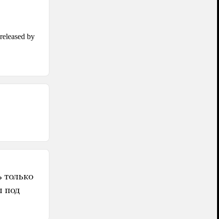
 только
ы под