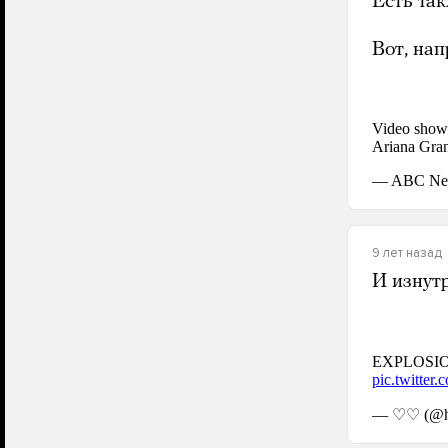
Есть та
Вот, на
9 лет назад
И изнут