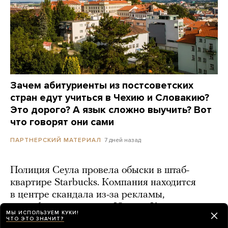
Зачем абитуриенты из постсоветских
стран едут учиться в Чехию и Словакию?
Это дорого? А язык сложно выучить? Вот
что говорят они сами
7 дней назад
ПАРТНЕРСКИЙ МАТЕРИАЛ
Полиция Сеула провела обыски в штаб-
квартире Starbucks. Компания находится
в центре скандала из-за рекламы,
оскорбившей жителей Южной Кореи
МЫ ИСПОЛЬЗУЕМ КУКИ!
ЧТО ЭТО ЗНАЧИТ?
день назад