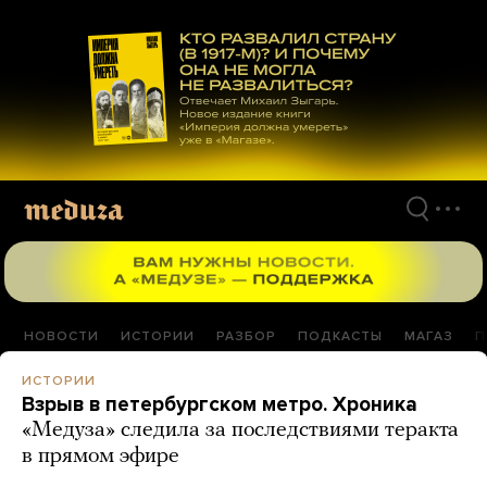
Перейти
к
материалам
НОВОСТИ
ИСТОРИИ
РАЗБОР
ПОДКАСТЫ
МАГАЗ
П
ИСТОРИИ
Взрыв в петербургском метро. Хроника
«Медуза» следила за последствиями теракта
в прямом эфире