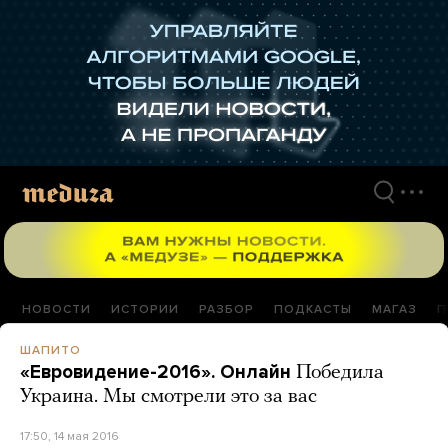
Перейти
к
материалам
НОВОСТИ
ИСТОРИИ
РАЗБОР
ПОДКАСТЫ
МАГАЗ
П
ШАПИТО
«Евровидение-2016». Онлайн
Победила
Украина. Мы смотрели это за вас
17:50, 14 мая 2016