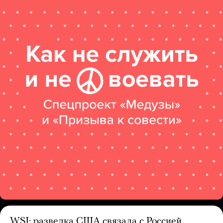
WSJ: разведка США связала с Россией