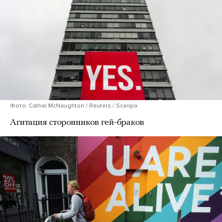
Фото: Cathal McNaughton / Reuters / Scanpix
Агитация сторонников гей-браков