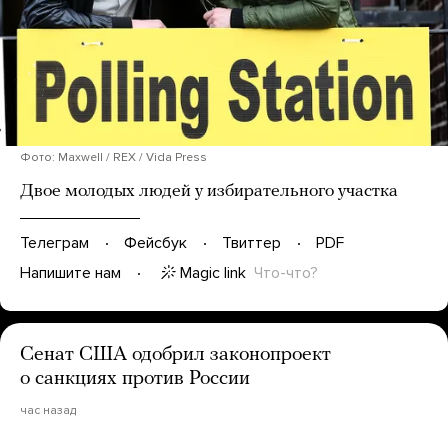
Фото: Maxwell / REX / Vida Press
Двое молодых людей у избирательного участка
Телеграм
Фейсбук
Твиттер
PDF
Magic link
Что-что?
Напишите нам
Сенат США одобрил законопроект
о санкциях против России
час назад