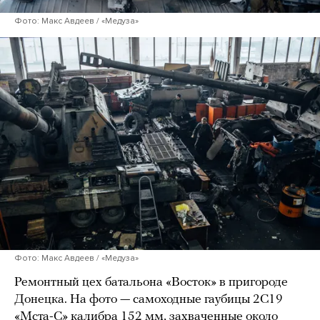
Фото: Макс Авдеев / «Медуза»
Фото: Макс Авдеев / «Медуза»
Ремонтный цех батальона «Восток» в пригороде
Донецка. На фото — самоходные гаубицы 2С19
«Мста-С» калибра 152 мм, захваченные около