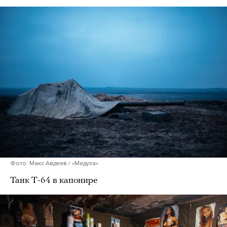
Фото: Макс Авдеев / «Медуза»
Танк Т-64 в капонире