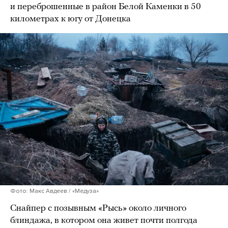
и переброшенные в район Белой Каменки в 50
километрах к югу от Донецка
Фото: Макс Авдеев / «Медуза»
Снайпер с позывным «Рысь» около личного
блиндажа, в котором она живет почти полгода