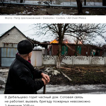
Фото: Петр Шеломовский / Demotix / Corbis / All Over Press
В Дебальцево горит частный дом. Сотовая связь
не работает, вызвать бригаду пожарных невозможно.
2 февраля 2015-го