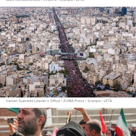
Iranian Supreme Leaderʼs Office / ZUMA Press / Scanpix / LETA