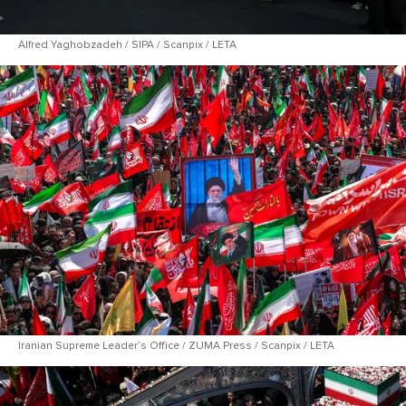
Alfred Yaghobzadeh / SIPA / Scanpix / LETA
Iranian Supreme Leaderʼs Office / ZUMA Press / Scanpix / LETA