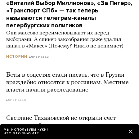
«Виталий Выбор Миллионов», «За Питер»,
«Транспорт СПб» — так теперь
называются телеграм-каналы
петербургских политиков
Они массово переименовывают их перед
выборами. А спикер заксобрания даже удалил
канал в «Максе» (Почему? Никто не понимает)
день назад
ИСТОРИИ
Боты в соцсетях стали писать, что в Грузии
враждебно относятся к россиянам. Местные
власти начали расследование
день назад
Светлане Тихановской не открыли счет
в польском банке из-за просроченного
МЫ ИСПОЛЬЗУЕМ КУКИ!
белорусского паспорта
ЧТО ЭТО ЗНАЧИТ?