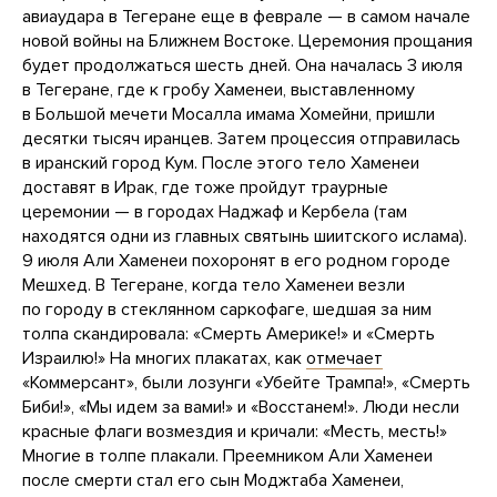
авиаудара в Тегеране еще в феврале — в самом начале
новой войны на Ближнем Востоке. Церемония прощания
будет продолжаться шесть дней. Она началась 3 июля
в Тегеране, где к гробу Хаменеи, выставленному
в Большой мечети Мосалла имама Хомейни, пришли
десятки тысяч иранцев. Затем процессия отправилась
в иранский город Кум. После этого тело Хаменеи
доставят в Ирак, где тоже пройдут траурные
церемонии — в городах Наджаф и Кербела (там
находятся одни из главных святынь шиитского ислама).
9 июля Али Хаменеи похоронят в его родном городе
Мешхед. В Тегеране, когда тело Хаменеи везли
по городу в стеклянном саркофаге, шедшая за ним
толпа скандировала: «Смерть Америке!» и «Смерть
Израилю!» На многих плакатах, как
отмечает
«Коммерсант», были лозунги «Убейте Трампа!», «Смерть
Биби!», «Мы идем за вами!» и «Восстанем!». Люди несли
красные флаги возмездия и кричали: «Месть, месть!»
Многие в толпе плакали. Преемником Али Хаменеи
после смерти стал его сын Моджтаба Хаменеи,