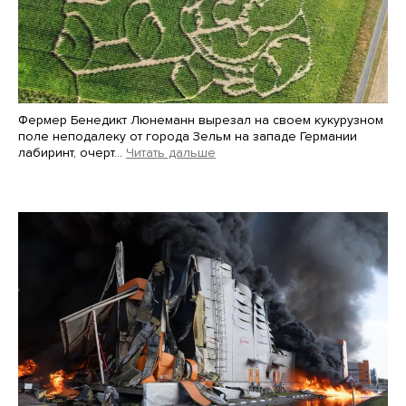
Фермер Бенедикт Люнеманн вырезал на своем кукурузном
поле неподалеку от города Зельм на западе Германии
лабиринт, очерт…
Читать дальше
Martin Meissner / AP / Scanpix / LETA